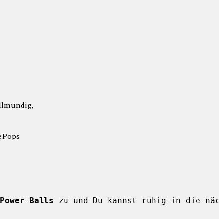
llmundig,
kePops
Power Balls
zu und Du kannst ruhig in die näc