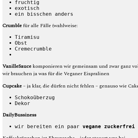
fruchtig
exotisch
ein bisschen anders
Crumble
für alle Fälle (wahlweise:
Tiramisu
Obst
Cremecrumble
VanilleSauce
komponieren wir gemeinsam und zwar ganz vo
wir brauchen ja was für die Veganer Eispralinen
Cupcake
– ja klar, die dürfen nicht fehlen – genauso wie Ca
Schokoüberzug
Dekor
DailyBussiness
wir bereiten ein paar
vegane zuckerfrei 
Kaffeekränzchen ist Ehrensache – jeder steuert was bei.