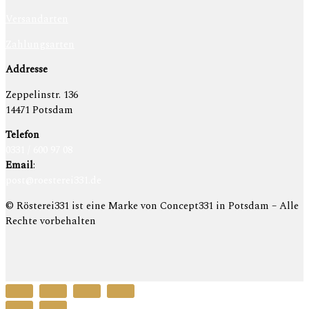
Versandarten
Zahlungsarten
Addresse
Zeppelinstr. 136
14471 Potsdam
Telefon
0331 / 600 97 08
Email
:
post@roesterei331.de
© Rösterei331 ist eine Marke von Concept331 in Potsdam – Alle
Rechte vorbehalten