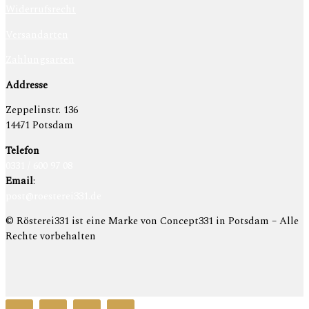
Widerrufsrecht
Versandarten
Zahlungsarten
Addresse
Zeppelinstr. 136
14471 Potsdam
Telefon
0331 / 600 97 08
Email
:
post@roesterei331.de
© Rösterei331 ist eine Marke von Concept331 in Potsdam – Alle
Rechte vorbehalten